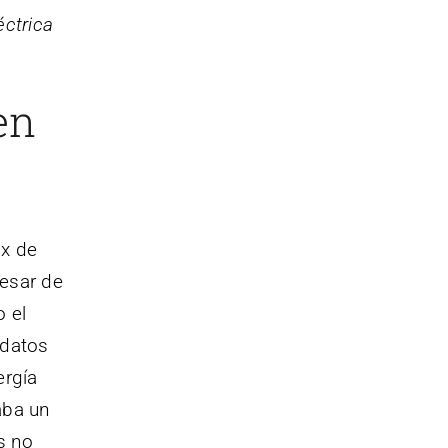
éctrica
en
ix de
esar de
o el
 datos
ergía
aba un
s no