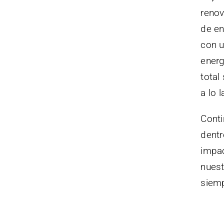
renov
de en
con u
energ
total
a lo 
Conti
dentr
impac
nuest
siemp