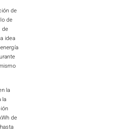
ción de
lo de
a de
a idea
 energía
urante
l mismo
en la
 la
ción
 kWh de
 hasta