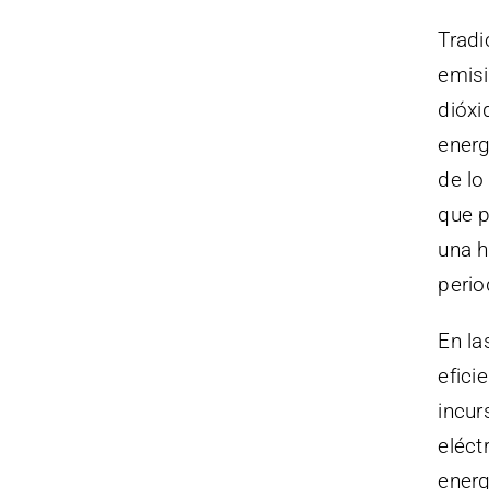
Tradi
emisi
dióxi
energ
de lo
que p
una h
perio
En la
efici
incur
eléct
energ