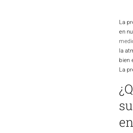
La pr
en nu
medi
la at
bien 
La pr
¿Q
su
en