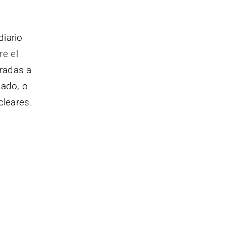
diario
e el
eradas a
nado, o
cleares.