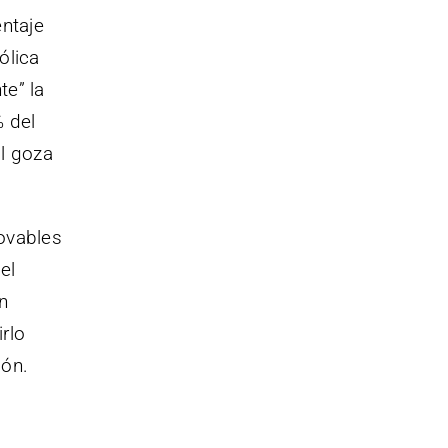
entaje
ólica
te” la
% del
l goza
ovables
el
n
rlo
ión.