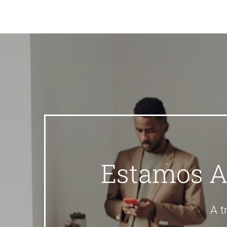
Estamos A
A t