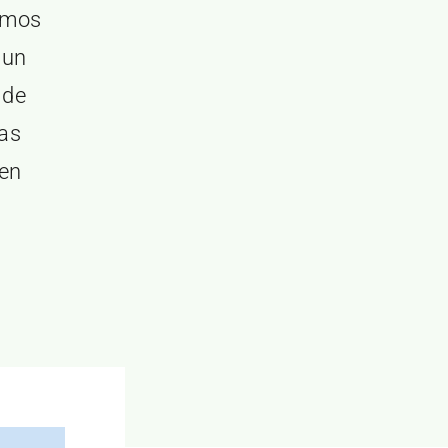
mimos
 un
 de
las
 en