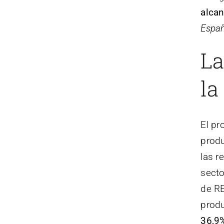
alcan
Españ
L
la
El pr
produ
las r
secto
de RE
produ
36,9