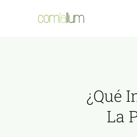
Saltar
al
contenido
¿Qué I
La 