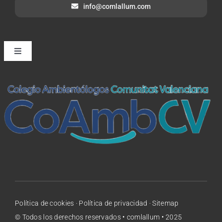
info@comlallum.com
Toggle
Navigation
Servicios
Empresas
Hogares
Clientes
Política de cookies
·
Política de privacidad
·
Sitemap
Sobre nosotros
© Todos los derechos reservados • comlallum • 2025