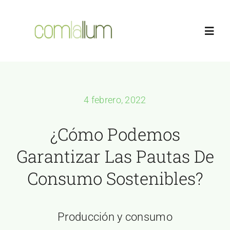
Saltar
al
Toggl
contenido
Navig
Servicios
4 febrero, 2022
Empresas
¿Cómo Podemos
Hogares
Garantizar Las Pautas De
Consumo Sostenibles?
Clientes
Sobre nosotros
Producción y consumo